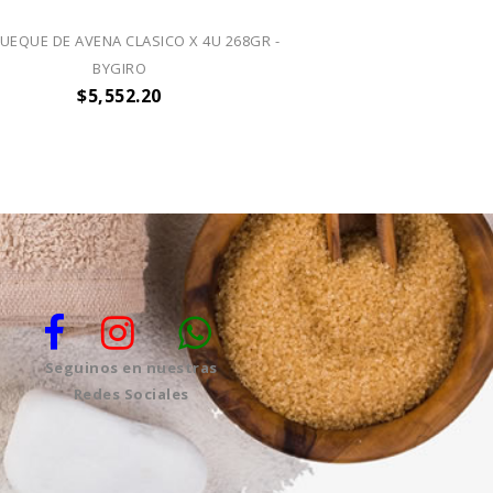
UEQUE DE AVENA CLASICO X 4U 268GR -
PANQUEQUE DE AVENA
BYGIRO
268GR -
$5,552.20
$5,55
Seguinos en nuestras
Redes Sociales