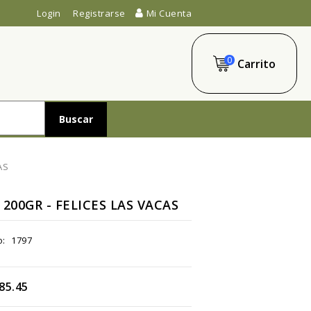
Login
Registrarse
Mi Cuenta
0
Carrito
Buscar
AS
200GR - FELICES LAS VACAS
o:
1797
85.45